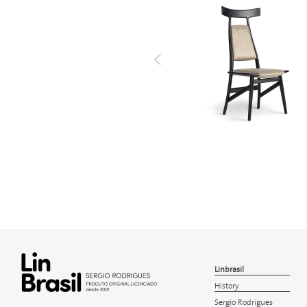
<
Linbrasil
History
Sergio Rodrigues