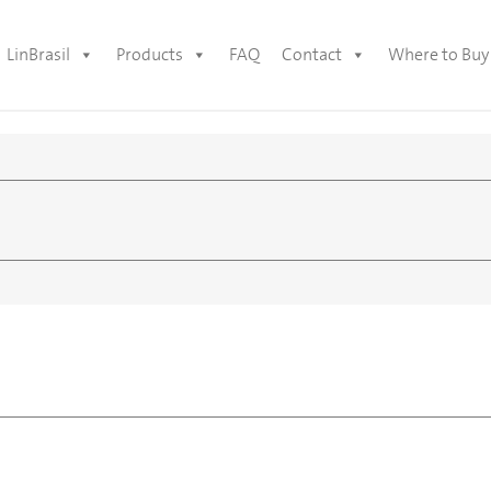
LinBrasil
Products
FAQ
Contact
Where to Buy
 obra e tem em seu portfólio 56 móveis, entre os mais icônicos cri