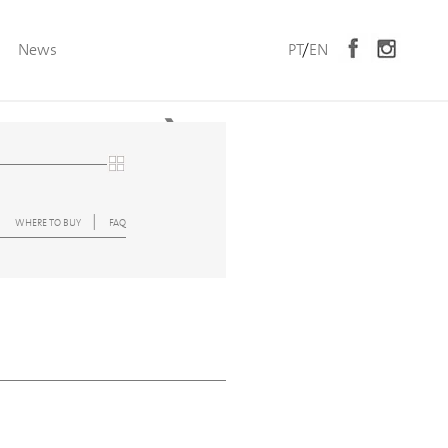
News
PT
/
EN
ados por ele
❯
|
WHERE TO BUY
FAQ